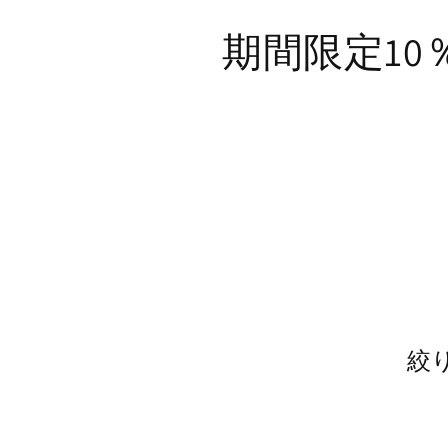
コンテ
ンツに
コ
期間限定10％
進む
レ
ク
シ
ョ
ン
:
絞